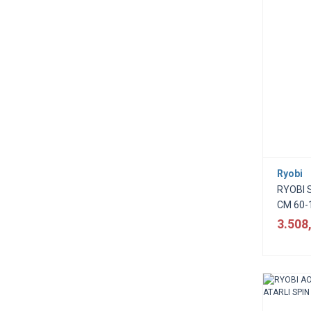
Ryobi
RYOBI 
CM 60-
3.508