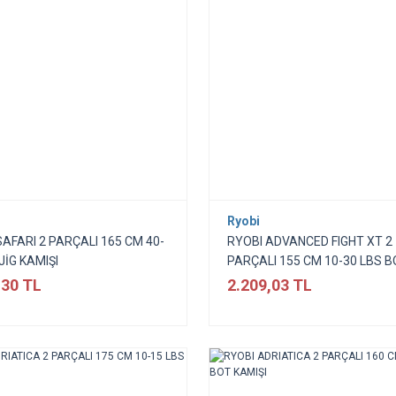
Ryobi
SAFARI 2 PARÇALI 165 CM 40-
RYOBI ADVANCED FIGHT XT 2
JİG KAMIŞI
PARÇALI 155 CM 10-30 LBS 
KAMIŞI
,30 TL
2.209,03 TL