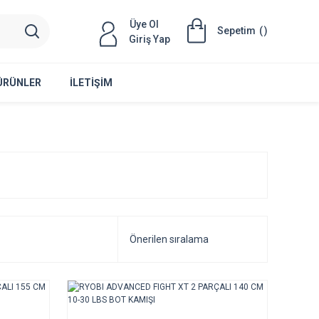
Üye Ol
Sepetim
(
)
Giriş Yap
 ÜRÜNLER
İLETIŞIM