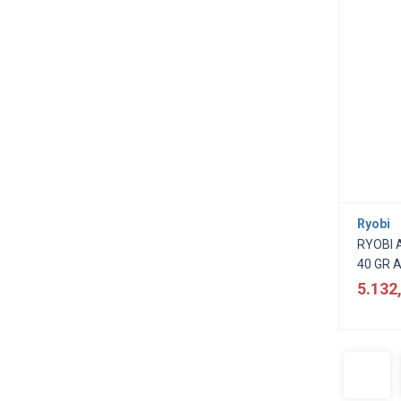
Ryobi
RYOBI 
40 GR 
5.132