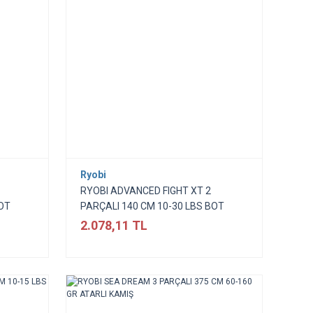
Ryobi
RYOBI ADVANCED FIGHT XT 2
BOT
PARÇALI 140 CM 10-30 LBS BOT
KAMIŞI
2.078,11 TL