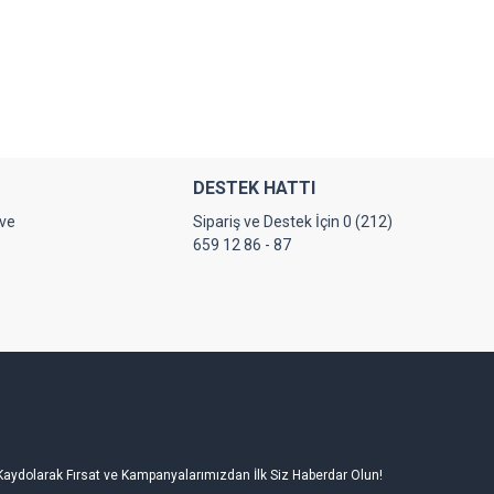
DESTEK HATTI
 ve
Sipariş ve Destek İçin 0 (212)
659 12 86 - 87
Kaydolarak Fırsat ve Kampanyalarımızdan İlk Siz Haberdar Olun!