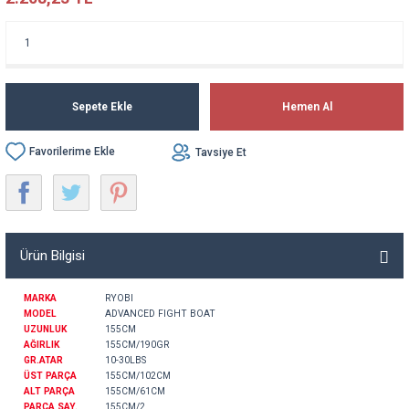
Sepete Ekle
Hemen Al
Tavsiye Et
Ürün Bilgisi
MARKA
RYOBI
MODEL
ADVANCED FIGHT BOAT
UZUNLUK
155CM
AĞIRLIK
155CM/190GR
GR.ATAR
10-30LBS
ÜST PARÇA
155CM/102CM
ALT PARÇA
155CM/61CM
PARÇA SAY.
155CM/2