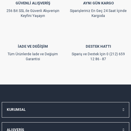
GÜVENLİ ALIŞVERİŞ
AYNI GÜN KARGO
Ürün fiyatı diğer sitelerden daha pahalı.
256 Bit SSL ile Güvenli Alışverişin
Siparişleriniz En Geç 24 Saat İçinde
Bu ürüne benzer farklı alternatifler olmalı.
Keyfini Yaşayın
Kargoda
İADE VE DEĞİŞİM
DESTEK HATTI
Gönder
Tüm Ürünlerde İade ve Değişim
Sipariş ve Destek İçin 0 (212) 659
Garantisi
12 86 - 87
KURUMSAL
ALIŞVERİŞ