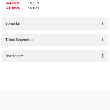
PORSELEN
155CM/7
METERYAL
CARBON
Yorumlar
Taksit Seçenekleri
Bu ürüne ilk yorumu siz yapın!
Önerileriniz
Yorum Yaz
Bu ürünün fiyat bilgisi, resim, ürün açıklamalarında ve diğer konularda
yetersiz gördüğünüz noktaları öneri formunu kullanarak tarafımıza
iletebilirsiniz.
Görüş ve önerileriniz için teşekkür ederiz.
Ürün resmi kalitesiz, bozuk veya görüntülenemiyor.
Ürün açıklamasında eksik bilgiler bulunuyor.
Ürün bilgilerinde hatalar bulunuyor.