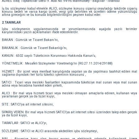
ADRES: istoç Toptancılar Sitesi 9. Ada No: 94-96 Mahmutbey - Bağcılar - İstanbul
İş bu sözleşmeyi kabul etmekle ALICI, sözleşme konusu siparişi onayladığı takdirde sipariş
konusu bedeli ve varsa kargo ücreti, vergi gibi belirtilen ek ücretleri ödeme yükümlülüğü
altına gireceğini ve bu konuda bilgilendirildiğini peşinen kabul eder.
2.TANIMLAR
İşbu sözleşmenin uygulanmasında ve yorumlanmasında aşağıda yazılı terimler
karşılarındaki yazılı açıklamaları ifade edeceklerdir.
BAKAN : Gümrük ve Ticaret Bakanı’nı,
BAKANLIK : Gümrük ve Ticaret Bakanlığı’nı,
KANUN : 6502 sayılı Tüketicinin Korunması Hakkında Kanun’u,
YÖNETMELİK : Mesafeli Sözleşmeler Yönetmeliği’ni (RG:27.11.2014/29188)
HİZMET : Bir ücret veya menfaat karşılığında yapılan ya da yapılması taahhüt edilen mal
sağlama dışındaki her türlü tüketici işleminin konusunu ,
SATICI : Ticari veya mesleki faaliyetleri kapsamında tüketiciye mal sunan veya mal sunan
adına veya hesabına hareket eden şirketi,
ALICI : Bir mal veya hizmeti ticari veya mesleki olmayan amaçlarla edinen, kullanan veya
yararlanan gerçek ya da tüzel kişiyi,
SİTE : SATICI’ya ait internet sitesini,
SİPARİŞ VEREN: Bir mal veya hizmeti SATICI’ya ait internet sitesi üzerinden talep eden gerçek
ya da tüzel kişiyi,
TARAFLAR : SATICI ve ALICI’yı,
SÖZLEŞME : SATICI ve ALICI arasında akdedilen işbu sözleşmeyi,
MAL : Alışverişe konu olan taşınır eşyayı ve elektronik ortamda kullanılmak üzere