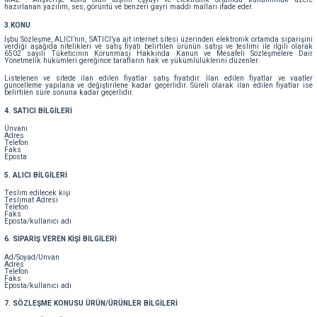
hazırlanan yazılım, ses, görüntü ve benzeri gayri maddi malları ifade eder.
3.KONU
İşbu Sözleşme, ALICI’nın, SATICI’ya ait internet sitesi üzerinden elektronik ortamda siparişini
verdiği aşağıda nitelikleri ve satış fiyatı belirtilen ürünün satışı ve teslimi ile ilgili olarak
6502 sayılı Tüketicinin Korunması Hakkında Kanun ve Mesafeli Sözleşmelere Dair
Yönetmelik hükümleri gereğince tarafların hak ve yükümlülüklerini düzenler.
Listelenen ve sitede ilan edilen fiyatlar satış fiyatıdır. İlan edilen fiyatlar ve vaatler
güncelleme yapılana ve değiştirilene kadar geçerlidir. Süreli olarak ilan edilen fiyatlar ise
belirtilen süre sonuna kadar geçerlidir.
4. SATICI BİLGİLERİ
Ünvanı
Adres
Telefon
Faks
Eposta
5. ALICI BİLGİLERİ
Teslim edilecek kişi
Teslimat Adresi
Telefon
Faks
Eposta/kullanıcı adı
6. SİPARİŞ VEREN KİŞİ BİLGİLERİ
Ad/Soyad/Unvan
Adres
Telefon
Faks
Eposta/kullanıcı adı
7. SÖZLEŞME KONUSU ÜRÜN/ÜRÜNLER BİLGİLERİ