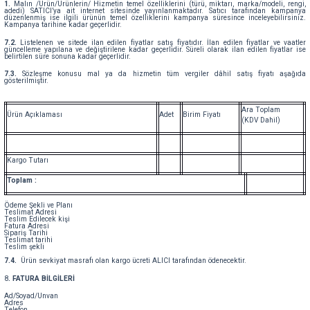
1.
Malın /Ürün/Ürünlerin/ Hizmetin temel özelliklerini (türü, miktarı, marka/modeli, rengi,
adedi) SATICI’ya ait internet sitesinde yayınlanmaktadır. Satıcı tarafından kampanya
düzenlenmiş ise ilgili ürünün temel özelliklerini kampanya süresince inceleyebilirsiniz.
Kampanya tarihine kadar geçerlidir.
7.2.
Listelenen ve sitede ilan edilen fiyatlar satış fiyatıdır. İlan edilen fiyatlar ve vaatler
güncelleme yapılana ve değiştirilene kadar geçerlidir. Süreli olarak ilan edilen fiyatlar ise
belirtilen süre sonuna kadar geçerlidir.
7.3.
Sözleşme konusu mal ya da hizmetin tüm vergiler dâhil satış fiyatı aşağıda
gösterilmiştir.
Ara Toplam
Ürün Açıklaması
Adet
Birim Fiyatı
(KDV Dahil)
Kargo Tutarı
Toplam :
Ödeme Şekli ve Planı
Teslimat Adresi
Teslim Edilecek kişi
Fatura Adresi
Sipariş Tarihi
Teslimat tarihi
Teslim şekli
7.4.
Ürün sevkiyat masrafı olan kargo ücreti ALICI tarafından ödenecektir.
8
. FATURA BİLGİLERİ
Ad/Soyad/Unvan
Adres
Telefon