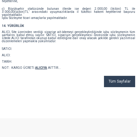
heyetlerine,
c) Büyükşehir statüsünde bulunan illerde ise değeri 2.000,00 (ikibin) TL ile
3.000,00(üçbin)TL’ arasındaki uyuşmazlıklarda il tüketici hakem heyetlerine başvuru
yapılmaktadır.
İşbu Sözleşme ticari amaçlarla yapılmaktadır.
14. YÜRÜRLÜK
ALICI, Site üzerinden verdiği siparişe ait ödemeyi gerçekleştirdiğinde işbu sözleşmenin tüm
şartlarını kabul etmiş sayılır. SATICI, siparişin gerçekleşmesi öncesinde işbu sözleşmenin
sitede ALICI tarafından okunup kabul edildiğine dair onay alacak şekilde gerekli yazılımsal
düzenlemeleri yapmakla yükümlüdür.
SATICI:
ALICI:
TARİH:
NOT: KARGO ÜCRETİ
ALICIYA
AİTTİR...
Tüm Sayfalar