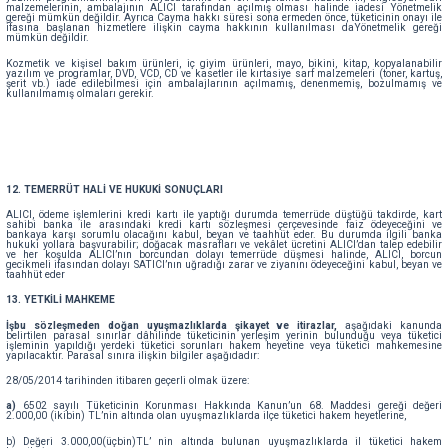
malzemelerinin, ambalajının ALICI tarafından açılmış olması halinde iadesi Yönetmelik
gereği mümkün değildir. Ayrıca Cayma hakkı süresi sona ermeden önce, tüketicinin onayı ile
ifasına başlanan hizmetlere ilişkin cayma hakkının kullanılması daYönetmelik gereği
mümkün değildir.
Kozmetik ve kişisel bakım ürünleri, iç giyim ürünleri, mayo, bikini, kitap, kopyalanabilir
yazılım ve programlar, DVD, VCD, CD ve kasetler ile kırtasiye sarf malzemeleri (toner, kartuş,
şerit vb.) iade edilebilmesi için ambalajlarının açılmamış, denenmemiş, bozulmamış ve
kullanılmamış olmaları gerekir.
12. TEMERRÜT HALİ VE HUKUKİ SONUÇLARI
ALICI, ödeme işlemlerini kredi kartı ile yaptığı durumda temerrüde düştüğü takdirde, kart
sahibi banka ile arasındaki kredi kartı sözleşmesi çerçevesinde faiz ödeyeceğini ve
bankaya karşı sorumlu olacağını kabul, beyan ve taahhüt eder. Bu durumda ilgili banka
hukuki yollara başvurabilir; doğacak masrafları ve vekâlet ücretini ALICI’dan talep edebilir
ve her koşulda ALICI’nın borcundan dolayı temerrüde düşmesi halinde, ALICI, borcun
gecikmeli ifasından dolayı SATICI’nın uğradığı zarar ve ziyanını ödeyeceğini kabul, beyan ve
taahhüt eder
13. YETKİLİ MAHKEME
İşbu sözleşmeden doğan uyuşmazlıklarda şikayet ve itirazlar,
aşağıdaki kanunda
belirtilen parasal sınırlar dâhilinde tüketicinin yerleşim yerinin bulunduğu veya tüketici
işleminin yapıldığı yerdeki tüketici sorunları hakem heyetine veya tüketici mahkemesine
yapılacaktır. Parasal sınıra ilişkin bilgiler aşağıdadır:
28/05/2014 tarihinden itibaren geçerli olmak üzere:
a)
6502 sayılı Tüketicinin Korunması Hakkında Kanun’un 68. Maddesi gereği değeri
2.000,00 (ikibin) TL’nin altında olan uyuşmazlıklarda ilçe tüketici hakem heyetlerine,
b) Değeri 3.000,00(üçbin)TL’ nin altında bulunan uyuşmazlıklarda il tüketici hakem