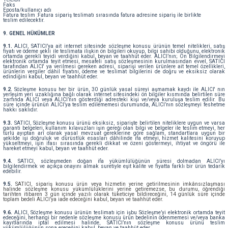
Faks
Eposta/kullanıcı adı
Fatura teslim :Fatura sipariş teslimatı sırasında fatura adresine sipariş ile birlikte
teslim edilecektir.
9. GENEL HÜKÜMLER
9.1.
ALICI, SATICI’ya ait internet sitesinde sözleşme konusu ürünün temel nitelikleri, satış
fiyatı ve ödeme şekli ile teslimata ilişkin ön bilgileri okuyup, bilgi sahibi olduğunu, elektronik
ortamda gerekli teyidi verdiğini kabul, beyan ve taahhüt eder. ALICI’nın; Ön Bilgilendirmeyi
elektronik ortamda teyit etmesi, mesafeli satış sözleşmesinin kurulmasından evvel, SATICI
tarafından ALICI' ya verilmesi gereken adresi, siparişi verilen ürünlere ait temel özellikleri,
ürünlerin vergiler dâhil fiyatını, ödeme ve teslimat bilgilerini de doğru ve eksiksiz olarak
edindiğini kabul, beyan ve taahhüt eder.
9.2.
Sözleşme konusu her bir ürün, 30 günlük yasal süreyi aşmamak kaydı ile ALICI' nın
yerleşim yeri uzaklığına bağlı olarak internet sitesindeki ön bilgiler kısmında belirtilen süre
zarfında ALICI veya ALICI’nın gösterdiği adresteki kişi ve/veya kuruluşa teslim edilir. Bu
süre içinde ürünün ALICI’ya teslim edilememesi durumunda, ALICI’nın sözleşmeyi feshetme
hakkı saklıdır.
9.3.
SATICI, Sözleşme konusu ürünü eksiksiz, siparişte belirtilen niteliklere uygun ve varsa
garanti belgeleri, kullanım kılavuzları işin gereği olan bilgi ve belgeler ile teslim etmeyi, her
türlü ayıptan arî olarak yasal mevzuat gereklerine göre sağlam, standartlara uygun bir
şekilde işi doğruluk ve dürüstlük esasları dâhilinde ifa etmeyi, hizmet kalitesini koruyup
yükseltmeyi, işin ifası sırasında gerekli dikkat ve özeni göstermeyi, ihtiyat ve öngörü ile
hareket etmeyi kabul, beyan ve taahhüt eder.
9.4.
SATICI, sözleşmeden doğan ifa yükümlülüğünün süresi dolmadan ALICI’yı
bilgilendirmek ve açıkça onayını almak suretiyle eşit kalite ve fiyatta farklı bir ürün tedarik
edebilir.
9.5.
SATICI, sipariş konusu ürün veya hizmetin yerine getirilmesinin imkânsızlaşması
halinde sözleşme konusu yükümlülüklerini yerine getiremezse, bu durumu, öğrendiği
tarihten itibaren 3 gün içinde yazılı olarak tüketiciye bildireceğini, 14 günlük süre içinde
toplam bedeli ALICI’ya iade edeceğini kabul, beyan ve taahhüt eder.
9.6.
ALICI, Sözleşme konusu ürünün teslimatı için işbu Sözleşme’yi elektronik ortamda teyit
edeceğini, herhangi bir nedenle sözleşme konusu ürün bedelinin ödenmemesi ve/veya banka
kayıtlarında iptal edilmesi halinde, SATICI’nın sözleşme konusu ürünü teslim
yükümlülüğünün sona ereceğini kabul, beyan ve taahhüt eder.