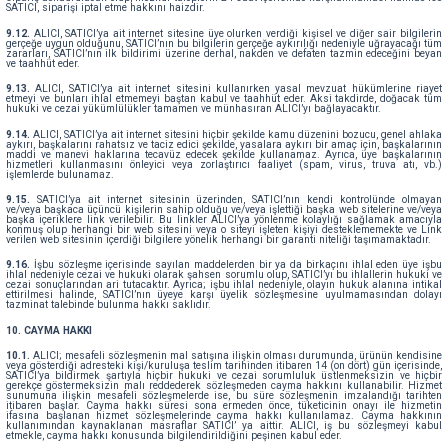
SATICI, siparişi iptal etme hakkını haizdir.
9.12.
ALICI, SATICI’ya ait internet sitesine üye olurken verdiği kişisel ve diğer sair bilgilerin
gerçeğe uygun olduğunu, SATICI’nın bu bilgilerin gerçeğe aykırılığı nedeniyle uğrayacağı tüm
zararları, SATICI’nın ilk bildirimi üzerine derhal, nakden ve defaten tazmin edeceğini beyan
ve taahhüt eder.
9.13.
ALICI, SATICI’ya ait internet sitesini kullanırken yasal mevzuat hükümlerine riayet
etmeyi ve bunları ihlal etmemeyi baştan kabul ve taahhüt eder. Aksi takdirde, doğacak tüm
hukuki ve cezai yükümlülükler tamamen ve münhasıran ALICI’yı bağlayacaktır.
9.14.
ALICI, SATICI’ya ait internet sitesini hiçbir şekilde kamu düzenini bozucu, genel ahlaka
aykırı, başkalarını rahatsız ve taciz edici şekilde, yasalara aykırı bir amaç için, başkalarının
maddi ve manevi haklarına tecavüz edecek şekilde kullanamaz. Ayrıca, üye başkalarının
hizmetleri kullanmasını önleyici veya zorlaştırıcı faaliyet (spam, virus, truva atı, vb.)
işlemlerde bulunamaz.
9.15.
SATICI’ya ait internet sitesinin üzerinden, SATICI’nın kendi kontrolünde olmayan
ve/veya başkaca üçüncü kişilerin sahip olduğu ve/veya işlettiği başka web sitelerine ve/veya
başka içeriklere link verilebilir. Bu linkler ALICI’ya yönlenme kolaylığı sağlamak amacıyla
konmuş olup herhangi bir web sitesini veya o siteyi işleten kişiyi desteklememekte ve Link
verilen web sitesinin içerdiği bilgilere yönelik herhangi bir garanti niteliği taşımamaktadır.
9.16.
İşbu sözleşme içerisinde sayılan maddelerden bir ya da birkaçını ihlal eden üye işbu
ihlal nedeniyle cezai ve hukuki olarak şahsen sorumlu olup, SATICI’yı bu ihlallerin hukuki ve
cezai sonuçlarından ari tutacaktır. Ayrıca; işbu ihlal nedeniyle, olayın hukuk alanına intikal
ettirilmesi halinde, SATICI’nın üyeye karşı üyelik sözleşmesine uyulmamasından dolayı
tazminat talebinde bulunma hakkı saklıdır.
10. CAYMA HAKKI
10.1.
ALICI; mesafeli sözleşmenin mal satışına ilişkin olması durumunda, ürünün kendisine
veya gösterdiği adresteki kişi/kuruluşa teslim tarihinden itibaren 14 (on dört) gün içerisinde,
SATICI’ya bildirmek şartıyla hiçbir hukuki ve cezai sorumluluk üstlenmeksizin ve hiçbir
gerekçe göstermeksizin malı reddederek sözleşmeden cayma hakkını kullanabilir. Hizmet
sunumuna ilişkin mesafeli sözleşmelerde ise, bu süre sözleşmenin imzalandığı tarihten
itibaren başlar. Cayma hakkı süresi sona ermeden önce, tüketicinin onayı ile hizmetin
ifasına başlanan hizmet sözleşmelerinde cayma hakkı kullanılamaz. Cayma hakkının
kullanımından kaynaklanan masraflar SATICI’ ya aittir. ALICI, iş bu sözleşmeyi kabul
etmekle, cayma hakkı konusunda bilgilendirildiğini peşinen kabul eder.