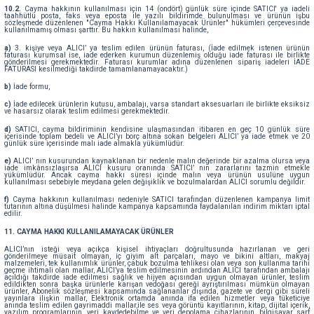
10.2.
Cayma hakkının kullanılması için 14 (ondört) günlük süre içinde SATICI' ya iadeli
taahhütlü posta, faks veya eposta ile yazılı bildirimde bulunulması ve ürünün işbu
sözleşmede düzenlenen "Cayma Hakkı Kullanılamayacak Ürünler" hükümleri çerçevesinde
kullanılmamış olması şarttır. Bu hakkın kullanılması halinde,
a)
3. kişiye veya ALICI’ ya teslim edilen ürünün faturası, (İade edilmek istenen ürünün
faturası kurumsal ise, iade ederken kurumun düzenlemiş olduğu iade faturası ile birlikte
gönderilmesi gerekmektedir. Faturası kurumlar adına düzenlenen sipariş iadeleri İADE
FATURASI kesilmediği takdirde tamamlanamayacaktır.)
b)
İade formu,
c)
İade edilecek ürünlerin kutusu, ambalajı, varsa standart aksesuarları ile birlikte eksiksiz
ve hasarsız olarak teslim edilmesi gerekmektedir.
d)
SATICI, cayma bildiriminin kendisine ulaşmasından itibaren en geç 10 günlük süre
içerisinde toplam bedeli ve ALICI’yı borç altına sokan belgeleri ALICI’ ya iade etmek ve 20
günlük süre içerisinde malı iade almakla yükümlüdür.
e)
ALICI’ nın kusurundan kaynaklanan bir nedenle malın değerinde bir azalma olursa veya
iade imkânsızlaşırsa ALICI kusuru oranında SATICI’ nın zararlarını tazmin etmekle
yükümlüdür. Ancak cayma hakkı süresi içinde malın veya ürünün usulüne uygun
kullanılması sebebiyle meydana gelen değişiklik ve bozulmalardan ALICI sorumlu değildir.
f)
Cayma hakkının kullanılması nedeniyle SATICI tarafından düzenlenen kampanya limit
tutarının altına düşülmesi halinde kampanya kapsamında faydalanılan indirim miktarı iptal
edilir.
11. CAYMA HAKKI KULLANILAMAYACAK ÜRÜNLER
ALICI’nın isteği veya açıkça kişisel ihtiyaçları doğrultusunda hazırlanan ve geri
gönderilmeye müsait olmayan, iç giyim alt parçaları, mayo ve bikini altları, makyaj
malzemeleri, tek kullanımlık ürünler, çabuk bozulma tehlikesi olan veya son kullanma tarihi
geçme ihtimali olan mallar, ALICI’ya teslim edilmesinin ardından ALICI tarafından ambalajı
açıldığı takdirde iade edilmesi sağlık ve hijyen açısından uygun olmayan ürünler, teslim
edildikten sonra başka ürünlerle karışan vedoğası gereği ayrıştırılması mümkün olmayan
ürünler, Abonelik sözleşmesi kapsamında sağlananlar dışında, gazete ve dergi gibi süreli
yayınlara ilişkin mallar, Elektronik ortamda anında ifa edilen hizmetler veya tüketiciye
anında teslim edilen gayrimaddi mallar,ile ses veya görüntü kayıtlarının, kitap, dijital içerik,
yazılım programlarının, veri kaydedebilme ve veri depolama cihazlarının, bilgisayar sarf