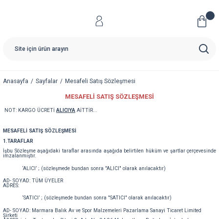
Anasayfa
Sayfalar
Mesafeli Satış Sözleşmesi
MESAFELI SATIŞ SÖZLEŞMESI
NOT:
KARGO ÜCRETİ
ALICIYA
AİTTİR...
MESAFELİ SATIŞ SÖZLEŞMESİ
1.TARAFLAR
İşbu Sözleşme aşağıdaki taraflar arasında aşağıda belirtilen hüküm ve şartlar çerçevesinde
imzalanmıştır.
‘ALICI’ ; (sözleşmede bundan sonra "ALICI" olarak anılacaktır)
AD- SOYAD: TÜM ÜYELER
ADRES:
‘SATICI’ ; (sözleşmede bundan sonra "SATICI" olarak anılacaktır)
AD- SOYAD: Marmara Balık Av ve Spor Malzemeleri Pazarlama Sanayi Ticaret Limited
Şirketi