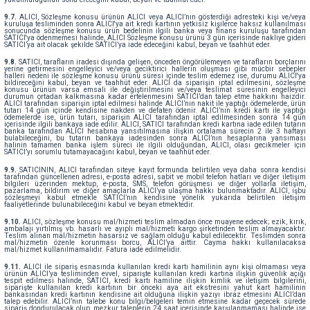
9.7.
ALICI, Sözleşme konusu ürünün ALICI veya ALICI’nın gösterdiği adresteki kişi ve/veya
kuruluşa tesliminden sonra ALICI'ya ait kredi kartının yetkisiz kişilerce haksız kullanılması
sonucunda sözleşme konusu ürün bedelinin ilgili banka veya finans kuruluşu tarafından
SATICI'ya ödenmemesi halinde, ALICI Sözleşme konusu ürünü 3 gün içerisinde nakliye gideri
SATICI’ya ait olacak şekilde SATICI’ya iade edeceğini kabul, beyan ve taahhüt eder.
9.8.
SATICI, tarafların iradesi dışında gelişen, önceden öngörülemeyen ve tarafların borçlarını
yerine getirmesini engelleyici ve/veya geciktirici hallerin oluşması gibi mücbir sebepler
halleri nedeni ile sözleşme konusu ürünü süresi içinde teslim edemez ise, durumu ALICI'ya
bildireceğini kabul, beyan ve taahhüt eder. ALICI da siparişin iptal edilmesini, sözleşme
konusu ürünün varsa emsali ile değiştirilmesini ve/veya teslimat süresinin engelleyici
durumun ortadan kalkmasına kadar ertelenmesini SATICI’dan talep etme hakkını haizdir.
ALICI tarafından siparişin iptal edilmesi halinde ALICI’nın nakit ile yaptığı ödemelerde, ürün
tutarı 14 gün içinde kendisine nakden ve defaten ödenir. ALICI’nın kredi kartı ile yaptığı
ödemelerde ise, ürün tutarı, siparişin ALICI tarafından iptal edilmesinden sonra 14 gün
içerisinde ilgili bankaya iade edilir. ALICI, SATICI tarafından kredi kartına iade edilen tutarın
banka tarafından ALICI hesabına yansıtılmasına ilişkin ortalama sürecin 2 ile 3 haftayı
bulabileceğini, bu tutarın bankaya iadesinden sonra ALICI’nın hesaplarına yansıması
halinin tamamen banka işlem süreci ile ilgili olduğundan, ALICI, olası gecikmeler için
SATICI’yı sorumlu tutamayacağını kabul, beyan ve taahhüt eder.
9.9.
SATICININ, ALICI tarafından siteye kayıt formunda belirtilen veya daha sonra kendisi
tarafından güncellenen adresi, e-posta adresi, sabit ve mobil telefon hatları ve diğer iletişim
bilgileri üzerinden mektup, e-posta, SMS, telefon görüşmesi ve diğer yollarla iletişim,
pazarlama, bildirim ve diğer amaçlarla ALICI’ya ulaşma hakkı bulunmaktadır. ALICI, işbu
sözleşmeyi kabul etmekle SATICI’nın kendisine yönelik yukarıda belirtilen iletişim
faaliyetlerinde bulunabileceğini kabul ve beyan etmektedir.
9.10.
ALICI, sözleşme konusu mal/hizmeti teslim almadan önce muayene edecek; ezik, kırık,
ambalajı yırtılmış vb. hasarlı ve ayıplı mal/hizmeti kargo şirketinden teslim almayacaktır.
Teslim alınan mal/hizmetin hasarsız ve sağlam olduğu kabul edilecektir. Teslimden sonra
mal/hizmetin özenle korunması borcu, ALICI’ya aittir. Cayma hakkı kullanılacaksa
mal/hizmet kullanılmamalıdır. Fatura iade edilmelidir.
9.11.
ALICI ile sipariş esnasında kullanılan kredi kartı hamilinin aynı kişi olmaması veya
ürünün ALICI’ya tesliminden evvel, siparişte kullanılan kredi kartına ilişkin güvenlik açığı
tespit edilmesi halinde, SATICI, kredi kartı hamiline ilişkin kimlik ve iletişim bilgilerini,
siparişte kullanılan kredi kartının bir önceki aya ait ekstresini yahut kart hamilinin
bankasından kredi kartının kendisine ait olduğuna ilişkin yazıyı ibraz etmesini ALICI’dan
talep edebilir. ALICI’nın talebe konu bilgi/belgeleri temin etmesine kadar geçecek sürede
sipariş dondurulacak olup, mezkur taleplerin 24 saat içerisinde karşılanmaması halinde ise