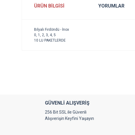
ÜRÜN BILGISI
YORUMLAR
Bilyalı
Fırdöndü
-
İnox
0, 1, 2, 3, 4, 5
10 LU PAKETLERDE
Bu ürünün fiyat bilgisi, resim, ürün açıklamalarında ve diğe
Görüş ve önerileriniz için teşekkür ederiz.
Ürün resmi kalitesiz, bozuk veya görüntülenemiyor.
Ürün açıklamasında eksik bilgiler bulunuyor.
Ürün bilgilerinde hatalar bulunuyor.
GÜVENLİ ALIŞVERİŞ
Ürün fiyatı diğer sitelerden daha pahalı.
256 Bit SSL ile Güvenli
Bu ürüne benzer farklı alternatifler olmalı.
Alışverişin Keyfini Yaşayın