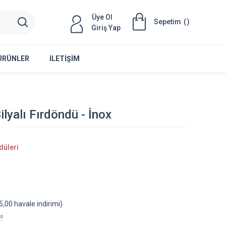
Üye Ol
Sepetim
(
)
Giriş Yap
 ÜRÜNLER
İLETIŞIM
yalı Fırdöndü - İnox
düleri
,00 havale indirimi)
!