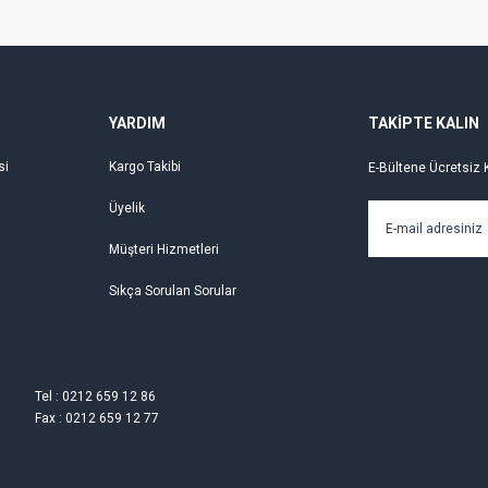
Gönder
YARDIM
TAKİPTE KALIN
si
Kargo Takibi
E-Bültene Ücretsiz 
Üyelik
Müşteri Hizmetleri
Sıkça Sorulan Sorular
Tel : 0212 659 12 86
Fax : 0212 659 12 77
l