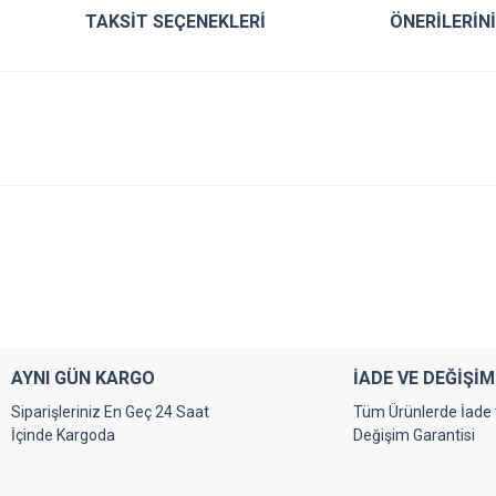
TAKSIT SEÇENEKLERI
ÖNERILERIN
r konularda yetersiz gördüğünüz noktaları öneri formunu kullanarak tarafımıza ile
Bu ürüne ilk yorumu siz yapın!
Yorum Yaz
AYNI GÜN KARGO
İADE VE DEĞİŞİM
Siparişleriniz En Geç 24 Saat
Tüm Ürünlerde İade
İçinde Kargoda
Değişim Garantisi