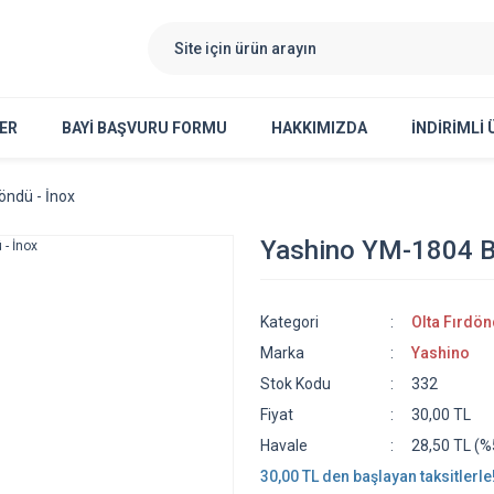
ER
BAYI BAŞVURU FORMU
HAKKIMIZDA
İNDİRİMLİ
öndü - İnox
Yashino YM-1804 Bil
Kategori
Olta Fırdön
Marka
Yashino
Stok Kodu
332
Fiyat
30,00 TL
Havale
28,50 TL (%5
30,00 TL den başlayan taksitlerle!