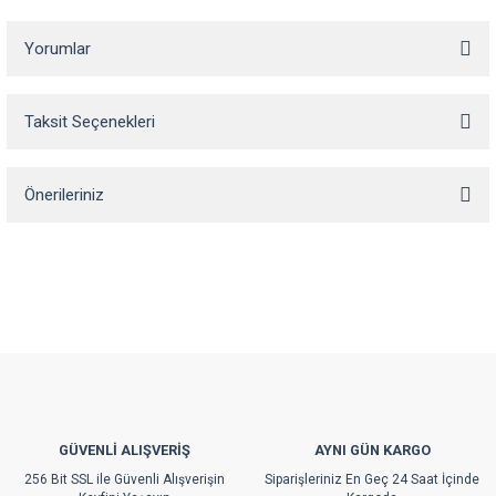
Yorumlar
Taksit Seçenekleri
Bu ürüne ilk yorumu siz yapın!
Önerileriniz
Yorum Yaz
Bu ürünün fiyat bilgisi, resim, ürün açıklamalarında ve diğer konularda
yetersiz gördüğünüz noktaları öneri formunu kullanarak tarafımıza
iletebilirsiniz.
Görüş ve önerileriniz için teşekkür ederiz.
Ürün resmi kalitesiz, bozuk veya görüntülenemiyor.
Ürün açıklamasında eksik bilgiler bulunuyor.
Ürün bilgilerinde hatalar bulunuyor.
GÜVENLİ ALIŞVERİŞ
AYNI GÜN KARGO
Ürün fiyatı diğer sitelerden daha pahalı.
256 Bit SSL ile Güvenli Alışverişin
Siparişleriniz En Geç 24 Saat İçinde
Bu ürüne benzer farklı alternatifler olmalı.