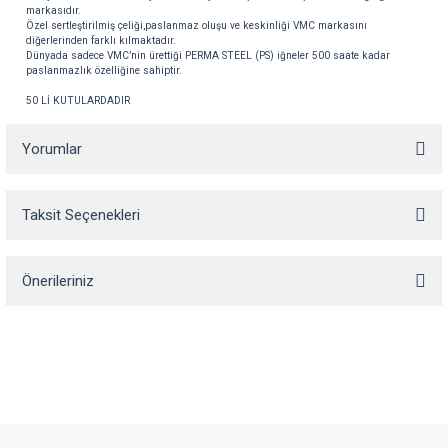
markasıdır
.
Özel
sertleştirilmiş
çeliği
,
paslanmaz
oluşu
ve
keskinliği
VMC
markasını
diğerlerinden
farklı
kılmaktadır
.
Dünyada
sadece
VMC’nin
ürettiği
PERMA
STEEL (PS)
iğneler
500
saate
kadar
paslanmazlık
özelliğine
sahiptir
.
50 Lİ KUTULARDADIR
Yorumlar
Taksit Seçenekleri
Bu ürüne ilk yorumu siz yapın!
Önerileriniz
Yorum Yaz
Bu ürünün fiyat bilgisi, resim, ürün açıklamalarında ve diğer konularda
yetersiz gördüğünüz noktaları öneri formunu kullanarak tarafımıza
iletebilirsiniz.
Görüş ve önerileriniz için teşekkür ederiz.
Ürün resmi kalitesiz, bozuk veya görüntülenemiyor.