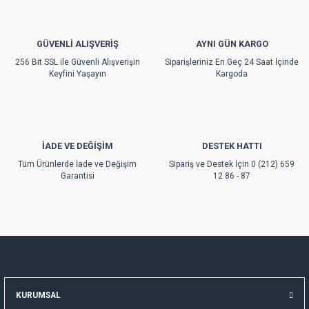
Ürün açıklamasında eksik bilgiler bulunuyor.
Ürün bilgilerinde hatalar bulunuyor.
GÜVENLİ ALIŞVERİŞ
AYNI GÜN KARGO
Ürün fiyatı diğer sitelerden daha pahalı.
256 Bit SSL ile Güvenli Alışverişin
Siparişleriniz En Geç 24 Saat İçinde
Bu ürüne benzer farklı alternatifler olmalı.
Keyfini Yaşayın
Kargoda
İADE VE DEĞİŞİM
DESTEK HATTI
Gönder
Tüm Ürünlerde İade ve Değişim
Sipariş ve Destek İçin 0 (212) 659
Garantisi
12 86 - 87
KURUMSAL