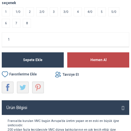
seçenek
1
1/0
2
2/0
3
3/0
4
4/0
5
5/0
6
7
8
Sepete Ekle
Hemen Al
Tavsiye Et
Ürün Bilgisi
Fransa’da
kurulan
VMC
bugün
Avrupa’da
üretim
yapan
ve
en
eski
en
büyük
iğne
üreticisidir
.
200
yıldan
fazla
tecrübesiyle
VMC
dünya
balıkçılarının
en
çok
tercih
ettiği
iğne