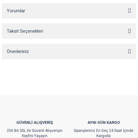
Yorumlar
Taksit Seçenekleri
Bu ürüne ilk yorumu siz yapın!
Önerileriniz
Yorum Yaz
Bu ürünün fiyat bilgisi, resim, ürün açıklamalarında ve diğer konularda
yetersiz gördüğünüz noktaları öneri formunu kullanarak tarafımıza
iletebilirsiniz.
Görüş ve önerileriniz için teşekkür ederiz.
Ürün resmi kalitesiz, bozuk veya görüntülenemiyor.
Ürün açıklamasında eksik bilgiler bulunuyor.
Ürün bilgilerinde hatalar bulunuyor.
GÜVENLİ ALIŞVERİŞ
AYNI GÜN KARGO
Ürün fiyatı diğer sitelerden daha pahalı.
256 Bit SSL ile Güvenli Alışverişin
Siparişleriniz En Geç 24 Saat İçinde
Bu ürüne benzer farklı alternatifler olmalı.
Keyfini Yaşayın
Kargoda