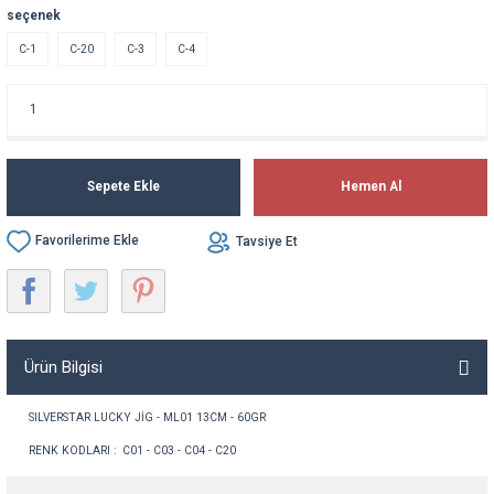
seçenek
C-1
C-20
C-3
C-4
Sepete Ekle
Hemen Al
Tavsiye Et
Ürün Bilgisi
SILVERSTAR LUCKY JİG - ML01 13CM - 60GR
RENK KODLARI : C01 - C03 - C04 - C20