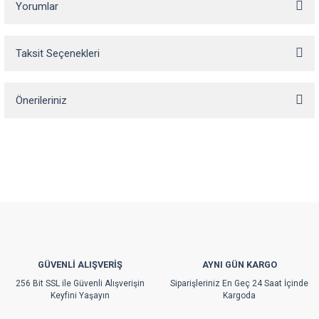
Yorumlar
Taksit Seçenekleri
Bu ürüne ilk yorumu siz yapın!
Önerileriniz
Yorum Yaz
Bu ürünün fiyat bilgisi, resim, ürün açıklamalarında ve diğer konularda
yetersiz gördüğünüz noktaları öneri formunu kullanarak tarafımıza
iletebilirsiniz.
Görüş ve önerileriniz için teşekkür ederiz.
Ürün resmi kalitesiz, bozuk veya görüntülenemiyor.
Ürün açıklamasında eksik bilgiler bulunuyor.
Ürün bilgilerinde hatalar bulunuyor.
GÜVENLİ ALIŞVERİŞ
AYNI GÜN KARGO
Ürün fiyatı diğer sitelerden daha pahalı.
256 Bit SSL ile Güvenli Alışverişin
Siparişleriniz En Geç 24 Saat İçinde
Bu ürüne benzer farklı alternatifler olmalı.
Keyfini Yaşayın
Kargoda