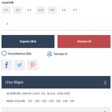
seçenek
C-1
C-2
C-3
C-4
C-5
C-6
C-7
Sepete Ekle
Hemen Al
Tavsiye Et
Ürün Bilgisi
SILVERSTAR JUNIOR LUCKY JİG - MJL55 5CM-14GR
RENK KODLARI : C01 - C02 - C03 - C04 - C05 - C06 - C07