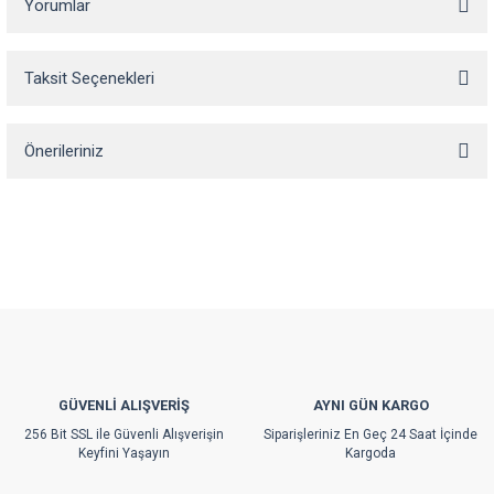
Yorumlar
Taksit Seçenekleri
Bu ürüne ilk yorumu siz yapın!
Önerileriniz
Yorum Yaz
Bu ürünün fiyat bilgisi, resim, ürün açıklamalarında ve diğer konularda
yetersiz gördüğünüz noktaları öneri formunu kullanarak tarafımıza
iletebilirsiniz.
Görüş ve önerileriniz için teşekkür ederiz.
Ürün resmi kalitesiz, bozuk veya görüntülenemiyor.
Ürün açıklamasında eksik bilgiler bulunuyor.
Ürün bilgilerinde hatalar bulunuyor.
GÜVENLİ ALIŞVERİŞ
AYNI GÜN KARGO
Ürün fiyatı diğer sitelerden daha pahalı.
256 Bit SSL ile Güvenli Alışverişin
Siparişleriniz En Geç 24 Saat İçinde
Bu ürüne benzer farklı alternatifler olmalı.
Keyfini Yaşayın
Kargoda