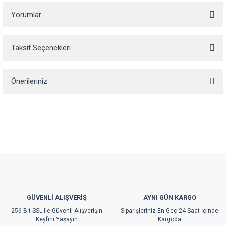
Yorumlar
Taksit Seçenekleri
Bu ürüne ilk yorumu siz yapın!
Önerileriniz
Yorum Yaz
Bu ürünün fiyat bilgisi, resim, ürün açıklamalarında ve diğer konularda
yetersiz gördüğünüz noktaları öneri formunu kullanarak tarafımıza
iletebilirsiniz.
Görüş ve önerileriniz için teşekkür ederiz.
Ürün resmi kalitesiz, bozuk veya görüntülenemiyor.
Ürün açıklamasında eksik bilgiler bulunuyor.
Ürün bilgilerinde hatalar bulunuyor.
GÜVENLİ ALIŞVERİŞ
AYNI GÜN KARGO
Ürün fiyatı diğer sitelerden daha pahalı.
256 Bit SSL ile Güvenli Alışverişin
Siparişleriniz En Geç 24 Saat İçinde
Bu ürüne benzer farklı alternatifler olmalı.
Keyfini Yaşayın
Kargoda