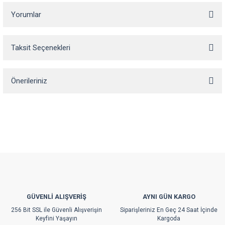
Yorumlar
Taksit Seçenekleri
Bu ürüne ilk yorumu siz yapın!
Önerileriniz
Yorum Yaz
Bu ürünün fiyat bilgisi, resim, ürün açıklamalarında ve diğer konularda
yetersiz gördüğünüz noktaları öneri formunu kullanarak tarafımıza
iletebilirsiniz.
Görüş ve önerileriniz için teşekkür ederiz.
Ürün resmi kalitesiz, bozuk veya görüntülenemiyor.
Ürün açıklamasında eksik bilgiler bulunuyor.
Ürün bilgilerinde hatalar bulunuyor.
GÜVENLİ ALIŞVERİŞ
AYNI GÜN KARGO
Ürün fiyatı diğer sitelerden daha pahalı.
256 Bit SSL ile Güvenli Alışverişin
Siparişleriniz En Geç 24 Saat İçinde
Bu ürüne benzer farklı alternatifler olmalı.
Keyfini Yaşayın
Kargoda