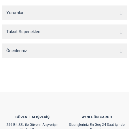
Yorumlar
Taksit Seçenekleri
Bu ürüne ilk yorumu siz yapın!
Önerileriniz
Yorum Yaz
Bu ürünün fiyat bilgisi, resim, ürün açıklamalarında ve diğer konularda
yetersiz gördüğünüz noktaları öneri formunu kullanarak tarafımıza
iletebilirsiniz.
Görüş ve önerileriniz için teşekkür ederiz.
Ürün resmi kalitesiz, bozuk veya görüntülenemiyor.
Ürün açıklamasında eksik bilgiler bulunuyor.
Ürün bilgilerinde hatalar bulunuyor.
GÜVENLİ ALIŞVERİŞ
AYNI GÜN KARGO
Ürün fiyatı diğer sitelerden daha pahalı.
256 Bit SSL ile Güvenli Alışverişin
Siparişleriniz En Geç 24 Saat İçinde
Bu ürüne benzer farklı alternatifler olmalı.