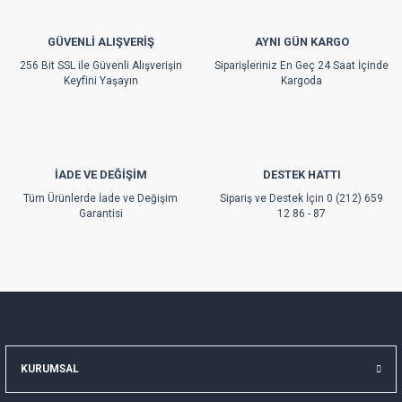
Ürün bilgilerinde hatalar bulunuyor.
GÜVENLİ ALIŞVERİŞ
AYNI GÜN KARGO
Ürün fiyatı diğer sitelerden daha pahalı.
256 Bit SSL ile Güvenli Alışverişin
Siparişleriniz En Geç 24 Saat İçinde
Bu ürüne benzer farklı alternatifler olmalı.
Keyfini Yaşayın
Kargoda
İADE VE DEĞİŞİM
DESTEK HATTI
Gönder
Tüm Ürünlerde İade ve Değişim
Sipariş ve Destek İçin 0 (212) 659
Garantisi
12 86 - 87
KURUMSAL