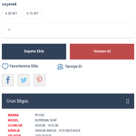
seçenek
4.00 MT
4.15 MT
Sepete Ekle
Hemen Al
Tavsiye Et
Ürün Bilgisi
MARKA
RYOBI
MODEL
SUPREMA SURF
UZUNLUK
400CM - 415CM
AĞIRLIK
400CM/480GR - 415CM/540GR
GR.ATAR
100-250GR