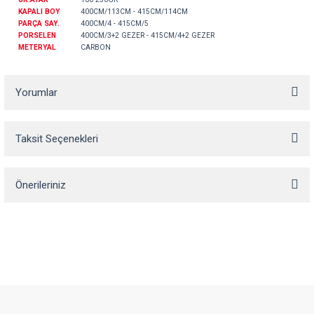
KAPALI BOY
400CM/113CM - 415CM/114CM
PARÇA SAY.
400CM/4 - 415CM/5
PORSELEN
400CM/3+2 GEZER - 415CM/4+2 GEZER
METERYAL
CARBON
Yorumlar
Taksit Seçenekleri
Bu ürüne ilk yorumu siz yapın!
Önerileriniz
Yorum Yaz
Bu ürünün fiyat bilgisi, resim, ürün açıklamalarında ve diğer konularda
yetersiz gördüğünüz noktaları öneri formunu kullanarak tarafımıza
iletebilirsiniz.
Görüş ve önerileriniz için teşekkür ederiz.
Ürün resmi kalitesiz, bozuk veya görüntülenemiyor.
Ürün açıklamasında eksik bilgiler bulunuyor.