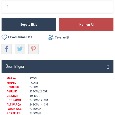
Sepete Ekle
Hemen Al
Tavsiye Et
Ürün Bilgisi
MARKA
RYOBI
MODEL
I-COR6
UZUNLUK
273CM
AĞIRLIK
273CM/260GR
GR.ATAR
10-40GR
ÜST PARÇA
273CM/141CM
ALT PARÇA
243CM/141CM
PARÇA SAY.
273CM/2
PORSELEN
273CM/8