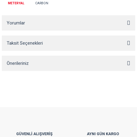
METERYAL
CARBON
Yorumlar
Taksit Seçenekleri
Bu ürüne ilk yorumu siz yapın!
Önerileriniz
Yorum Yaz
Bu ürünün fiyat bilgisi, resim, ürün açıklamalarında ve diğer konularda
yetersiz gördüğünüz noktaları öneri formunu kullanarak tarafımıza
iletebilirsiniz.
Görüş ve önerileriniz için teşekkür ederiz.
Ürün resmi kalitesiz, bozuk veya görüntülenemiyor.
Ürün açıklamasında eksik bilgiler bulunuyor.
Ürün bilgilerinde hatalar bulunuyor.
GÜVENLİ ALIŞVERİŞ
AYNI GÜN KARGO
Ürün fiyatı diğer sitelerden daha pahalı.