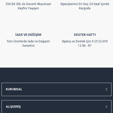
256 Bit SSL ile Güvenli Alışverişin
Siparişleriniz En Geç 24 Saat İçinde
Bu ürüne benzer farklı alternatifler olmalı.
Keyfini Yaşayın
Kargoda
İADE VE DEĞİŞİM
DESTEK HATTI
Gönder
Tüm Ürünlerde İade ve Değişim
Sipariş ve Destek İçin 0 (212) 659
Garantisi
12 86 - 87
KURUMSAL
ALIŞVERİŞ