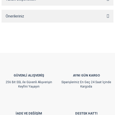
Bu ürüne ilk yorumu siz yapın!
Önerileriniz
Yorum Yaz
Bu ürünün fiyat bilgisi, resim, ürün açıklamalarında ve diğer konularda
yetersiz gördüğünüz noktaları öneri formunu kullanarak tarafımıza
iletebilirsiniz.
Görüş ve önerileriniz için teşekkür ederiz.
Ürün resmi kalitesiz, bozuk veya görüntülenemiyor.
Ürün açıklamasında eksik bilgiler bulunuyor.
Ürün bilgilerinde hatalar bulunuyor.
GÜVENLİ ALIŞVERİŞ
AYNI GÜN KARGO
Ürün fiyatı diğer sitelerden daha pahalı.
256 Bit SSL ile Güvenli Alışverişin
Siparişleriniz En Geç 24 Saat İçinde
Bu ürüne benzer farklı alternatifler olmalı.
Keyfini Yaşayın
Kargoda
İADE VE DEĞİŞİM
DESTEK HATTI