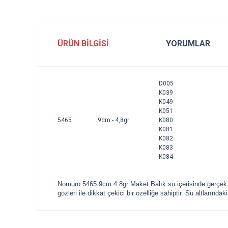
ÜRÜN BILGISI
YORUMLAR
D005
K039
K049
K051
5465
9cm
- 4,
8gr
K080
K081
K082
K083
K084
Nomuro 5465 9cm 4.8gr Maket Balık su içerisinde gerçek b
gözleri ile dikkat çekici bir özelliğe sahiptir. Su altlarındak
Bu ürünün fiyat bilgisi, resim, ürün açıklamalarında ve diğe