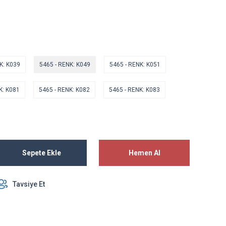
K: K039
5465 - RENK: K049
5465 - RENK: K051
K: K081
5465 - RENK: K082
5465 - RENK: K083
Sepete Ekle
Hemen Al
Tavsiye Et