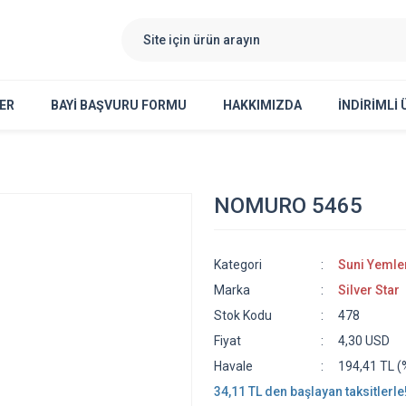
ER
BAYI BAŞVURU FORMU
HAKKIMIZDA
İNDİRİMLİ
NOMURO 5465
Kategori
Suni Yemle
Marka
Silver Star
Stok Kodu
478
Fiyat
4,30 USD
Havale
194,41 TL (%
34,11 TL den başlayan taksitlerle!