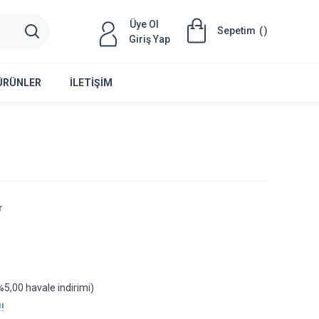
Üye Ol
Sepetim
(
)
Giriş Yap
 ÜRÜNLER
İLETIŞIM
r
5,00 havale indirimi)
!