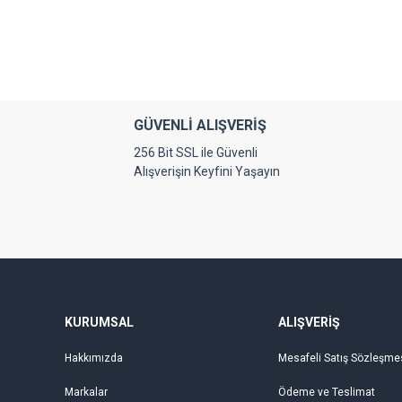
Görüş ve önerileriniz için teşekkür ederiz.
Ürün resmi kalitesiz, bozuk veya görüntülenemiyor.
Ürün açıklamasında eksik bilgiler bulunuyor.
Ürün bilgilerinde hatalar bulunuyor.
GÜVENLİ ALIŞVERİŞ
Ürün fiyatı diğer sitelerden daha pahalı.
256 Bit SSL ile Güvenli
Bu ürüne benzer farklı alternatifler olmalı.
Alışverişin Keyfini Yaşayın
KURUMSAL
ALIŞVERİŞ
Hakkımızda
Mesafeli Satış Sözleşme
Markalar
Ödeme ve Teslimat