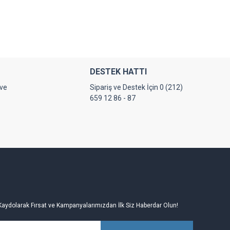
DESTEK HATTI
 ve
Sipariş ve Destek İçin 0 (212)
659 12 86 - 87
Kaydolarak Fırsat ve Kampanyalarımızdan İlk Siz Haberdar Olun!