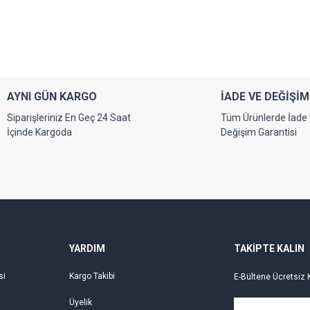
Bu ürüne ilk yorumu siz yapın!
Yorum Yaz
AYNI GÜN KARGO
İADE VE DEĞİŞİM
Siparişleriniz En Geç 24 Saat
Tüm Ürünlerde İade
İçinde Kargoda
Değişim Garantisi
Gönder
YARDIM
TAKİPTE KALIN
si
Kargo Takibi
E-Bültene Ücretsiz 
Üyelik