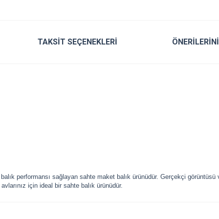
TAKSIT SEÇENEKLERI
ÖNERILERIN
alık performansı sağlayan sahte maket balık ürünüdür. Gerçekçi görüntüsü ve
i avlarınız için ideal bir sahte balık ürünüdür.
r konularda yetersiz gördüğünüz noktaları öneri formunu kullanarak tarafımıza ile