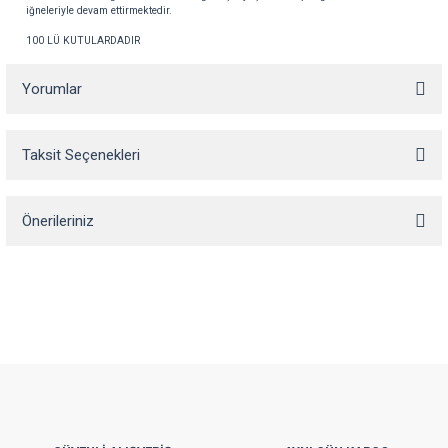
iğneleriyle
devam
ettirmektedir
.
100 LÜ KUTULARDADIR
Yorumlar
Taksit Seçenekleri
Bu ürüne ilk yorumu siz yapın!
Önerileriniz
Yorum Yaz
Bu ürünün fiyat bilgisi, resim, ürün açıklamalarında ve diğer konularda
yetersiz gördüğünüz noktaları öneri formunu kullanarak tarafımıza
iletebilirsiniz.
Görüş ve önerileriniz için teşekkür ederiz.
Ürün resmi kalitesiz, bozuk veya görüntülenemiyor.
Ürün açıklamasında eksik bilgiler bulunuyor.
Ürün bilgilerinde hatalar bulunuyor.