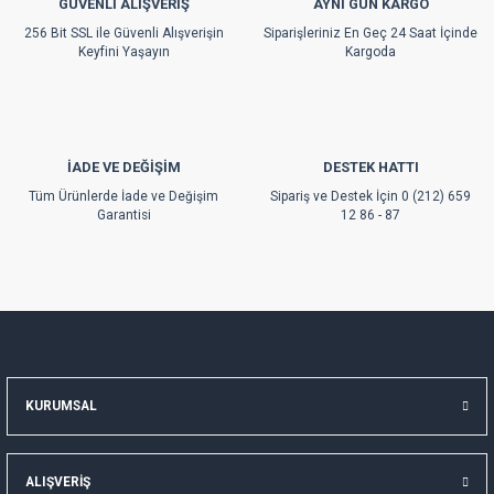
GÜVENLİ ALIŞVERİŞ
AYNI GÜN KARGO
Ürün fiyatı diğer sitelerden daha pahalı.
256 Bit SSL ile Güvenli Alışverişin
Siparişleriniz En Geç 24 Saat İçinde
Bu ürüne benzer farklı alternatifler olmalı.
Keyfini Yaşayın
Kargoda
İADE VE DEĞİŞİM
DESTEK HATTI
Gönder
Tüm Ürünlerde İade ve Değişim
Sipariş ve Destek İçin 0 (212) 659
Garantisi
12 86 - 87
KURUMSAL
ALIŞVERİŞ