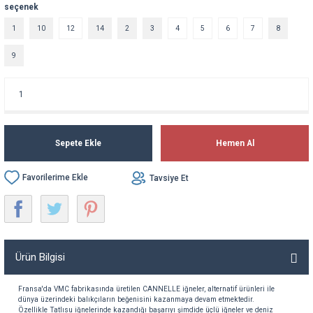
seçenek
1
10
12
14
2
3
4
5
6
7
8
9
Sepete Ekle
Hemen Al
Tavsiye Et
Ürün Bilgisi
Fransa'da VMC fabrikasında
üretilen
CANNELLE
iğneler
,
alternatif
ürünleri
ile
dünya
üzerindeki
balıkçıların
beğenisini
kazanmaya
devam
etmektedir
.
Özellikle
Tatlısu
iğnelerinde
kazandığı
başarıyı
şimdide
üçlü
iğneler
ve
deniz