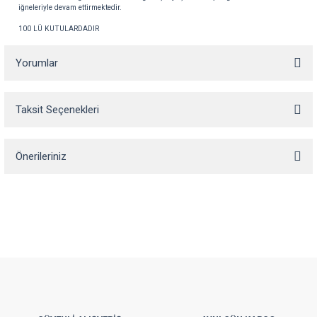
iğneleriyle
devam
ettirmektedir
.
100 LÜ KUTULARDADIR
Yorumlar
Taksit Seçenekleri
Bu ürüne ilk yorumu siz yapın!
Önerileriniz
Yorum Yaz
Bu ürünün fiyat bilgisi, resim, ürün açıklamalarında ve diğer konularda
yetersiz gördüğünüz noktaları öneri formunu kullanarak tarafımıza
iletebilirsiniz.
Görüş ve önerileriniz için teşekkür ederiz.
Ürün resmi kalitesiz, bozuk veya görüntülenemiyor.
Ürün açıklamasında eksik bilgiler bulunuyor.
Ürün bilgilerinde hatalar bulunuyor.