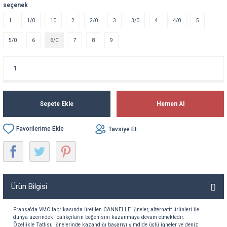
seçenek
1
1/0
10
2
2/0
3
3/0
4
4/0
5
5/0
6
6/0
7
8
9
Sepete Ekle
Hemen Al
Tavsiye Et
Ürün Bilgisi
Fransa'da VMC fabrikasında
üretilen
CANNELLE
iğneler
,
alternatif
ürünleri
ile
dünya
üzerindeki
balıkçıların
beğenisini
kazanmaya
devam
etmektedir
.
Özellikle
Tatlısu
iğnelerinde
kazandığı
başarıyı
şimdide
üçlü
iğneler
ve
deniz