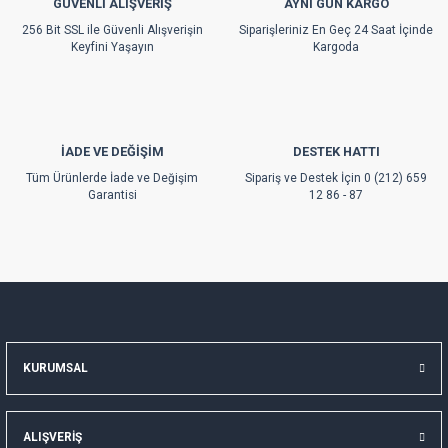
GÜVENLİ ALIŞVERİŞ
AYNI GÜN KARGO
Ürün fiyatı diğer sitelerden daha pahalı.
256 Bit SSL ile Güvenli Alışverişin
Siparişleriniz En Geç 24 Saat İçinde
Bu ürüne benzer farklı alternatifler olmalı.
Keyfini Yaşayın
Kargoda
İADE VE DEĞİŞİM
DESTEK HATTI
Gönder
Tüm Ürünlerde İade ve Değişim
Sipariş ve Destek İçin 0 (212) 659
Garantisi
12 86 - 87
KURUMSAL
ALIŞVERİŞ