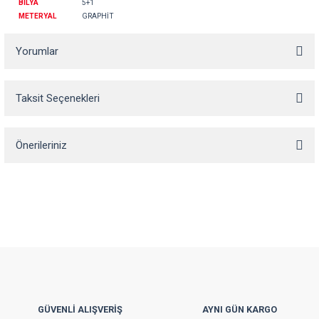
BİLYA
5+1
METERYAL
GRAPHİT
Yorumlar
Taksit Seçenekleri
Bu ürüne ilk yorumu siz yapın!
Önerileriniz
Yorum Yaz
Bu ürünün fiyat bilgisi, resim, ürün açıklamalarında ve diğer konularda
yetersiz gördüğünüz noktaları öneri formunu kullanarak tarafımıza
iletebilirsiniz.
Görüş ve önerileriniz için teşekkür ederiz.
Ürün resmi kalitesiz, bozuk veya görüntülenemiyor.
Ürün açıklamasında eksik bilgiler bulunuyor.
Ürün bilgilerinde hatalar bulunuyor.
GÜVENLİ ALIŞVERİŞ
AYNI GÜN KARGO
Ürün fiyatı diğer sitelerden daha pahalı.