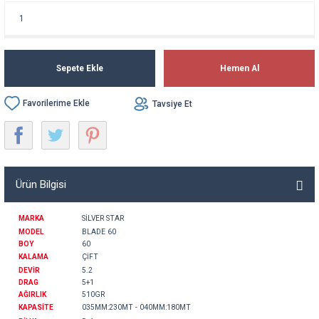
Sepete Ekle
Hemen Al
Tavsiye Et
Ürün Bilgisi
MARKA
SİLVER STAR
MODEL
BLADE 60
BOY
60
KALAMA
ÇİFT
DEVİR
5.2
DRAG
5+1
AĞIRLIK
510GR
KAPASİTE
035MM:230MT - 040MM:180MT