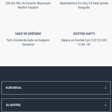
256 Bit SSL ile Güvenli Alışverişin
Siparişleriniz En Geç 24 Saat İçinde
Bu ürüne benzer farklı alternatifler olmalı.
Keyfini Yaşayın
Kargoda
İADE VE DEĞİŞİM
DESTEK HATTI
Gönder
Tüm Ürünlerde İade ve Değişim
Sipariş ve Destek İçin 0 (212) 659
Garantisi
12 86 - 87
KURUMSAL
ALIŞVERİŞ