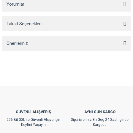
Yorumlar
Taksit Seçenekleri
Bu ürüne ilk yorumu siz yapın!
Önerileriniz
Yorum Yaz
Bu ürünün fiyat bilgisi, resim, ürün açıklamalarında ve diğer konularda
yetersiz gördüğünüz noktaları öneri formunu kullanarak tarafımıza
iletebilirsiniz.
Görüş ve önerileriniz için teşekkür ederiz.
Ürün resmi kalitesiz, bozuk veya görüntülenemiyor.
Ürün açıklamasında eksik bilgiler bulunuyor.
Ürün bilgilerinde hatalar bulunuyor.
GÜVENLİ ALIŞVERİŞ
AYNI GÜN KARGO
Ürün fiyatı diğer sitelerden daha pahalı.
256 Bit SSL ile Güvenli Alışverişin
Siparişleriniz En Geç 24 Saat İçinde
Bu ürüne benzer farklı alternatifler olmalı.
Keyfini Yaşayın
Kargoda