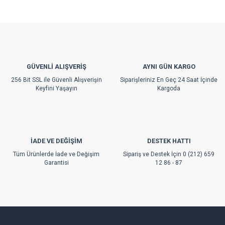
Görüş ve önerileriniz için teşekkür ederiz.
Ürün resmi kalitesiz, bozuk veya görüntülenemiyor.
Ürün açıklamasında eksik bilgiler bulunuyor.
Ürün bilgilerinde hatalar bulunuyor.
GÜVENLİ ALIŞVERİŞ
AYNI GÜN KARGO
Ürün fiyatı diğer sitelerden daha pahalı.
256 Bit SSL ile Güvenli Alışverişin
Siparişleriniz En Geç 24 Saat İçinde
Bu ürüne benzer farklı alternatifler olmalı.
Keyfini Yaşayın
Kargoda
İADE VE DEĞİŞİM
DESTEK HATTI
Gönder
Tüm Ürünlerde İade ve Değişim
Sipariş ve Destek İçin 0 (212) 659
Garantisi
12 86 - 87