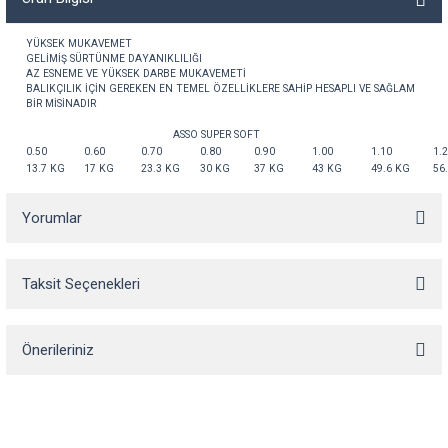
YÜKSEK
MUKAVEMET
GELİMİŞ
SÜRTÜNME
DAYANIKLILIĞI
AZ
ESNEME
VE
YÜKSEK
DARBE
MUKAVEMETİ
BALIKÇILIK
İÇİN
GEREKEN
EN
TEMEL
ÖZELLİKLERE
SAHİP
HESAPLI
VE
SAĞLAM
BİR
MİSİNADIR
ASSO SUPER SOFT
0.50
0.60
0.70
0.80
0.90
1.00
1.10
1.
13.7 KG
17 KG
23.3 KG
30 KG
37 KG
43 KG
49.6 KG
56
Yorumlar
Taksit Seçenekleri
Bu ürüne ilk yorumu siz yapın!
Önerileriniz
Yorum Yaz
Bu ürünün fiyat bilgisi, resim, ürün açıklamalarında ve diğer konularda
yetersiz gördüğünüz noktaları öneri formunu kullanarak tarafımıza
iletebilirsiniz.