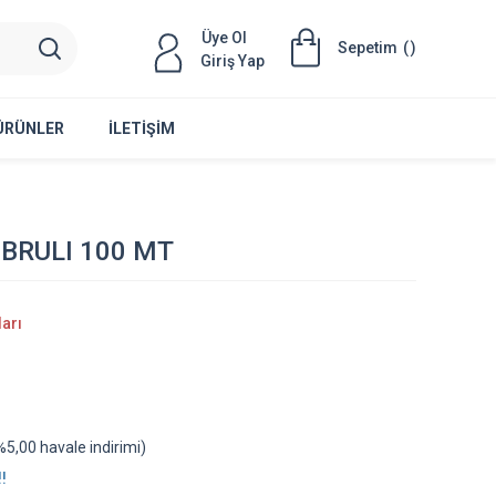
Üye Ol
Sepetim
(
)
Giriş Yap
 ÜRÜNLER
İLETIŞIM
EBRULI 100 MT
ları
5,00 havale indirimi)
!