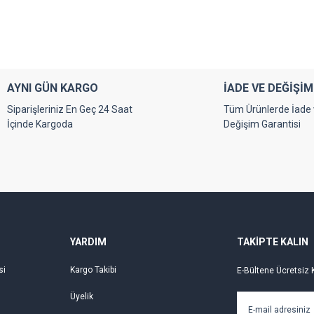
Bu ürüne ilk yorumu siz yapın!
Yorum Yaz
AYNI GÜN KARGO
İADE VE DEĞİŞİM
Siparişleriniz En Geç 24 Saat
Tüm Ürünlerde İade
İçinde Kargoda
Değişim Garantisi
Gönder
YARDIM
TAKİPTE KALIN
si
Kargo Takibi
E-Bültene Ücretsiz 
Üyelik