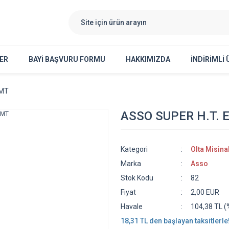
ER
BAYI BAŞVURU FORMU
HAKKIMIZDA
İNDİRİMLİ
 MT
ASSO SUPER H.T. 
Kategori
Olta Misina
Marka
Asso
Stok Kodu
82
Fiyat
2,00 EUR
Havale
104,38 TL (%
18,31 TL den başlayan taksitlerle!