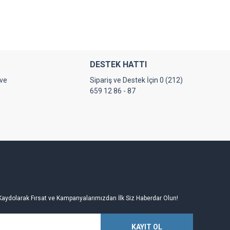
DESTEK HATTI
 ve
Sipariş ve Destek İçin 0 (212)
659 12 86 - 87
Kaydolarak Fırsat ve Kampanyalarımızdan İlk Siz Haberdar Olun!
KAYIT OL