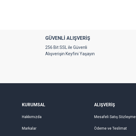
Görüş ve önerileriniz için teşekkür ederiz.
Ürün resmi kalitesiz, bozuk veya görüntülenemiyor.
Ürün açıklamasında eksik bilgiler bulunuyor.
Ürün bilgilerinde hatalar bulunuyor.
GÜVENLİ ALIŞVERİŞ
Ürün fiyatı diğer sitelerden daha pahalı.
256 Bit SSL ile Güvenli
Bu ürüne benzer farklı alternatifler olmalı.
Alışverişin Keyfini Yaşayın
KURUMSAL
ALIŞVERİŞ
Hakkımızda
Mesafeli Satış Sözleşme
Markalar
Ödeme ve Teslimat