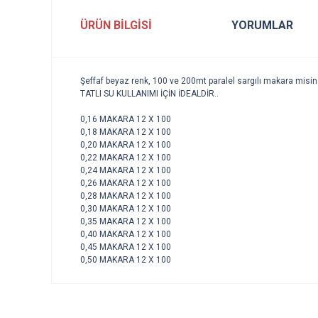
ÜRÜN BILGISI
YORUMLAR
Şeffaf
beyaz
renk
, 100
ve
200mt
paralel
sargılı
makara
misin
TATLI
SU
KULLANIMI
İÇİN
İDEALDİR
..
0,16
MAKARA
12 X 100
0,18
MAKARA
12 X 100
0,20
MAKARA
12 X 100
0,22
MAKARA
12 X 100
0,24
MAKARA
12 X 100
0,26
MAKARA
12 X 100
0,28
MAKARA
12 X 100
0,30
MAKARA
12 X 100
0,35
MAKARA
12 X 100
0,40
MAKARA
12 X 100
0,45
MAKARA
12 X 100
0,50
MAKARA
12 X 100
Bu ürünün fiyat bilgisi, resim, ürün açıklamalarında ve diğe