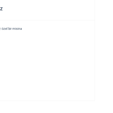
IZ
z
özel
bir
misina
tebilirsiniz.