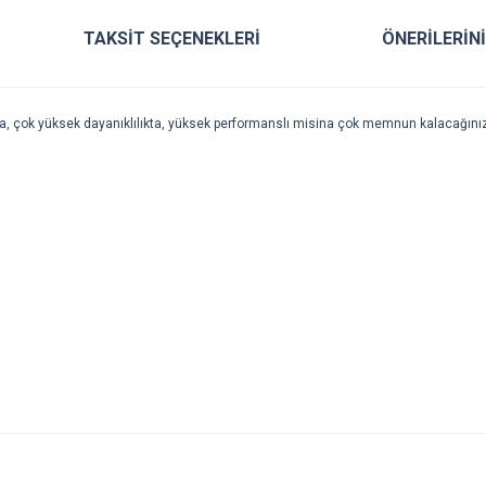
TAKSIT SEÇENEKLERI
ÖNERILERIN
a
,
çok
yüksek
dayanıklılıkta
,
yüksek
performanslı
misina
çok
memnun
kalacağını
r konularda yetersiz gördüğünüz noktaları öneri formunu kullanarak tarafımıza ile